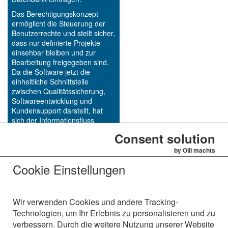
Das Berechtigungskonzept
ermöglicht die Steuerung der
Benutzerrechte und stellt sicher,
dass nur definierte Projekte
einsehbar bleiben und zur
Bearbeitung freigegeben sind.
Da die Software jetzt die
einheitliche Schnittstelle
zwischen Qualitätssicherung,
Softwareentwicklung und
Kundensupport darstellt, hat
sich der Informationsfluss
zwischen den Abteilungen
Consent solution
innerhalb des Unternehmens
verbessert und der
by Olli machts
Fehlerbehebungs- und
Cookie Einstellungen
Wartungsprozess beschleunigt.
http://www.dap-systems.de
Wir verwenden Cookies und andere Tracking-
Technologien, um Ihr Erlebnis zu personalisieren und zu
verbessern. Durch die weitere Nutzung unserer Website